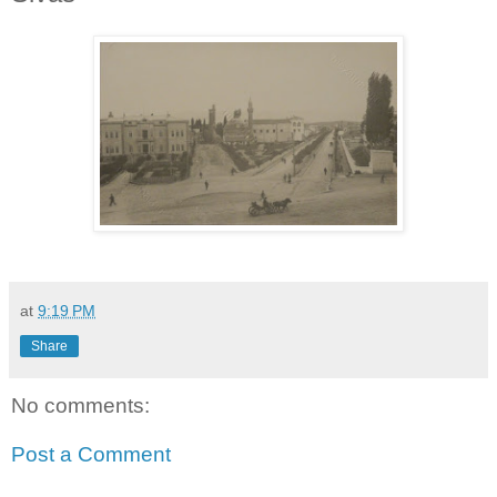
at
9:19 PM
Share
No comments:
Post a Comment