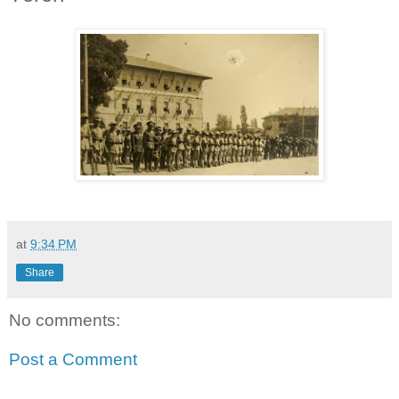
at
9:34 PM
Share
No comments:
Post a Comment