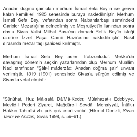
Anadan doğma şair olan merhum İsmail Sefa Bey’in ise geriye
kalan kemikleri 1925 senesinde buraya nakledilmiştir. Merhum
İsmail Sefa Bey, vefatından sonra Nalbantlarbaşı semtindeki
Garipler Mezarlığı’na defnedilmiş ve Meşrutiyet’in ilanından sonra
dostu Sivas Valisi Mithat Paşa’nın damadı Refik Bey’in isteği
üzerine İzzet Paşa Camii Haziresine nakledilmiştir. Nakil
sırasında mezar taşı şahidesi kırılmıştır.
Merhum İsmail Sefa Bey aslen Trabzonludur. Mekke’de
savaşmış dönemin seçkin yazarlarından olup Merhum Muallim
Naci tarafından “Şâir-i mâderzâd: Anadan doğma şair” unvanı
verilmiştir. 1319 (1901) senesinde Sivas’a sürgün edilmiş ve
Sivas’ta vefat etmiştir.
“Sünûhat, Huz Mâ-safâ Dâ’Mâ-Keder, Mülahazat-ı Edebiyye,
Mevlid-i Pederi Ziyaret, Mağdûre-i Sevdâ, Mensiyyât, İntâk-ı
Hakkın Tahmîsi vb. pek çok eseri vardır. (Hikmet Denizli,
Sivas
Tarihi ve Anıtları,
Sivas 1998, s. 59–61.)