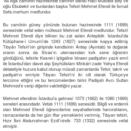
“Ali Ağa camiinin haziresinde caminin banisi Hacı Mustafa Bey ve
oğlu Ebubekir ve bunlardan başka Tefsiri Mehmet Efendi ile İsmail
Sefa merhum medfundur.
Bu camiinin güney yönünde bulunan haziresinde 1111 (1699)
senesinde vefat eden müfessir Mehmet Efendi medfundur. Tefsirî
Mehmet Efendi diye bilinen bu zat aslen Anteplidir. İstanbul’da
Kütüphane-i Umumî’de 1243 (1827) senesinde kopya edilmiş
Tıbyân Tefsiri’nin girişinde kendisinin Antep (Ayıntab) te doğarak
oranın sonra da Sivas’ın ulemasından kırk sene öğrenim
gördüğünü, tefsirle Kesret-i iştigaline binaen padişahın yazılı emri
ile İstanbul’dan davet alıp Şeyhülislam Minkârî-zade Yahya Efendi
delaletiyle huzura kabul olunup müsait zamanlarda Tefsir, takrir ve
padişah’ın emriyle Tıbyan Tefsiri’ni iki cilt olarak Türkçe’ye
tercüme ettiğini ve bu tercümelerden birini Padişah Avcı Sultan
Mehmed’e verip diğerini vakfettiğini yazar.
Mehmet efendinin İstanbul’a gelmesi 1073 (1662) ile 1080 (1669)
seneleri arasındadır. Vefatı 1111 (1699) senesidir. Bilgili ve erdemli
olan Mehmed Efendi öğrencilerine seyahatlerinde harcırahlarını,
ramazanlarda da her gün iftar yemeklerini verirmiş. Tıbyan tefsiri,
Hızır İbni Abdurrahman Ezdî’nindir. 733 (1332) senesinde vefat
etmiştir.