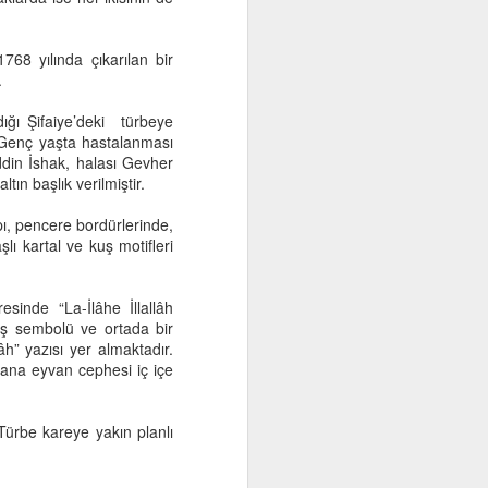
768 yılında çıkarılan bir
.
ığı Şifaiye’deki türbeye
r. Genç yaşta hastalanması
din İshak, halası Gevher
ın başlık verilmiştir.
pı, pencere bordürlerinde,
lı kartal ve kuş motifleri
inde “La-İlâhe İllallâh
eş sembolü ve ortada bir
h” yazısı yer almaktadır.
ana eyvan cephesi iç içe
 Türbe kareye yakın planlı