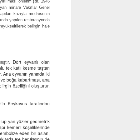
ıkılması önlenmiştir. 1946
layan minare Vakıflar Genel
yapılan kazıyla medresenin
arında yapılan restorasyonda
myükseltilerek belirgin hale
ıştır. Dört eyvanlı olan
lı, tek katlı kesme taştan
r. Ana eyvanın yanında iki
an ve boğa kabartması, ana
gin özelliğini oluşturur.
ddin Keykavus tarafından
olup yan yüzler geometrik
Kapı kemeri köşeliklerinde
sembolize eden bir aslan,
klarda ise her ikisinin de