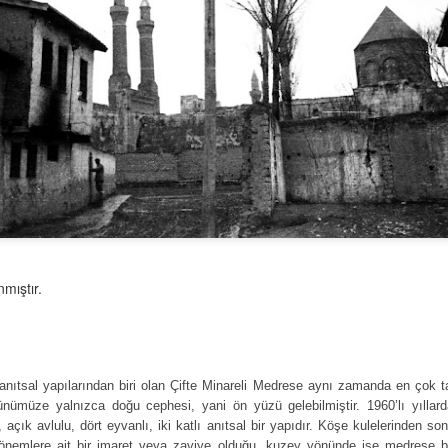
Taç kapısı üzerinde yer alan kitabesine göre 1271 yılınd
Sahip Şemseddin Muhammed Cüveyni tarafından yaptırılm
yüzyıl, Anadolu Selçuklu döneminde imar faaliyetleri ve 
hayatının önemli devresi olarak görülür.
mıştır.
anıtsal yapılarından biri olan Çifte Minareli Medrese aynı zamanda en çok 
Günümüze yalnızca doğu cephesi, yani ön yüzü gelebilmiştir. 1960’lı yıllar
çık avlulu, dört eyvanlı, iki katlı anıtsal bir yapıdır. Köşe kulelerinden s
nemlere ait bir imaret veya zaviye olduğu, kuzey yönünde ise medrese b