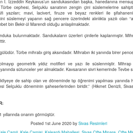
21
den I. İzzeddin Keykavus’un sandukasından başka, hanedanına mensu
SALT Research'ten alınmıştır.
 Türbe cephesi, Selçuklu sanatının zengin çini süslemelerine sahip
kûfi yazıları; mavi, lacivert, firuze ve beyaz renkleri ile şifaha
zirci Mahallesi’ndedir. Üç katlı olan binanın dört ana yönde köşk
ini süslemeyi yapanın sağ pencere üzerindeki alınlıkta yazılı olan “
aları bulunan bölümü sonradan (1930-35 yıllarında) yapılmıştır. 1.
et bin Bekir-ül Marendi olduğu anlaşılmaktadır.
ünya Savaşı’ndan önce de mevcut olan yapı Fransız Hastanesi olarak
llanılmıştır. 1920 yılında Memleket Hastanesi, Cumhuriyetin ilanından
nduka bulunmaktadır. Sandukaların üzerleri çinilerle kaplanmıştır. Mi
nra da (1925’te) Numune Hastanesi olarak görevini sürdürmüştür.
tir.
gülüdür. Türbe mihrabı giriş aksındadır. Mihrabın iki yanında birer penc
Sivas Erkek Mallim Mektebi, Yıl 1900'lerin Başı
UN
 olmayıp geometrik yıldız motifleri ve yazı ile süslenmiştir. Mihrap
19
i yanında sütunceler yer almaktadır. Kavsaranın sivri kemerinde Tevbe sur
SALT Research'ten alınmıştır.
vakfiyeye de sahip olan ve döneminde tıp öğrenimi yapılması yanında 
ivas Valisi Muammer Bey tarafından 1915 yılında Darülmuallimin
i Selçuklu döneminin şaheserlerinden biridir.” (Hikmet Denizli, Sivas 
ğretmen okulu) olarak yaptırılmıştır.
itabesi olamayan yapı “U” planlıdır ve genel olarak simetrik yapılmıştır.
R:
pı plan itibariyle Sanat Okulu ve Demircilik Atölyesi Binalarına
nzemektedir. Yapının doğu ve batı cepheleri yaklaşık56,30 m. kuzey
 yıllarında onarım görmüştür.
ney cepheleri ise33,70 m. ölçülerindedir. Batı cephesinde9,50 m.
çülerindeki iki kol ile kuzey güney cephelerinin ortalarında yaklaşık
Posted
1st June 2020
by
Sivas Resimleri
,50 m.
Sivas Çifte Minare'den Meydan, yıl 1970'lerin Başı
UN
ale Camii
Kale Camisi
Kaleardı Mahallesi
Sivas Çifte Minare
Çifte M