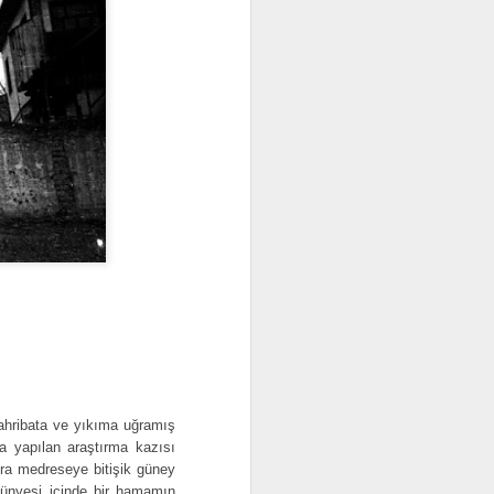
a Vezir
ıştır. XIII.
kültür
tahribata ve yıkıma uğramış
da yapılan araştırma kazısı
onra medreseye bitişik güney
ünyesi içinde bir hamamın