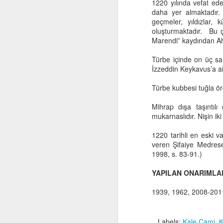
1220 yılında vefat e
daha yer almaktadır.
geçmeler, yıldızlar, 
Be
oluşturmaktadır. Bu ç
od
Marendi” kaydından Ahb
D
ku
Türbe içinde on üç sa
so
İzzeddin Keykavus’a ait
Türbe kubbesi tuğla ör
J
Mihrap dışa taşıntılı
mukarnaslıdır. Nişin ik
1220 tarihli en eski 
S
veren Şifaiye Medreses
(ö
1998, s. 83-91.)
“K
YAPILAN ONARIMLA
Ya
be
1939, 1962, 2008-2011
gü
öl
7
J
Labels:
Kale Cami
K