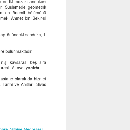
p on iki mezar sandukası
tir. Süslemede geometrik
nenin en önemli bölümünü
amel-i Ahmet bin Bekir-ül
hrap önündeki sanduka, I.
ere bulunmaktadır.
 nişi kavsarası beş sıra
esi 18. ayet yazılıdır.
hastane olarak da hizmet
Tarihi ve Anıtları, Sivas
inare
Şifaiye Medresesi