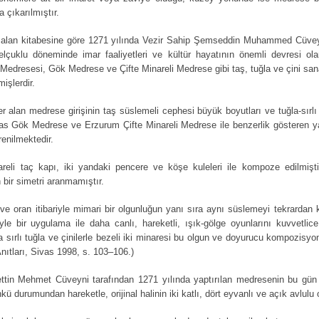
Sivas Genel Görünüm,
Sivas Mektep
JUL
JUN
a çıkarılmıştır.
1
30
Yıl 1960'lar
Bahçesindeki
 alan kitabesine göre 1271 yılında Vezir Sahip Şemseddin Muhammed Cüveyni
Barakada Hatıra
elçuklu döneminde imar faaliyetleri ve kültür hayatının önemli devresi ola
Resmi, Yıl 1931
 Medresesi, Gök Medrese ve Çifte Minareli Medrese gibi taş, tuğla ve çini sa
işlerdir.
alan medrese girişinin taş süslemeli cephesi büyük boyutları ve tuğla-sırlı t
as Gök Medrese ve Erzurum Çifte Minareli Medrese ile benzerlik gösteren yapı
Sivas Hükumet Köprübaşı'nda Belediye Gazinosu, Yıl
UN
renilmektedir.
26
1892
tanbul Üniversite'si Abdülhamid Han Arşivi'nden alınmıştır.
reli taç kapı, iki yandaki pencere ve köşe kuleleri ile kompoze edilmişt
n bir simetri aranmamıştır.
e oran itibariyle mimari bir olgunluğun yanı sıra aynı süslemeyi tekrardan 
le bir uygulama ile daha canlı, hareketli, ışık-gölge oyunlarını kuvvetlice
ra sırlı tuğla ve çinilerle bezeli iki minaresi bu olgun ve doyurucu kompozisyo
Anıtları, Sivas 1998, s. 103–106.)
ettin Mehmet Cüveyni tarafından 1271 yılında yaptırılan medresenin bu gü
Sivas'ın Kuzeyinde Rıfat Paşa'nın Dakik Fabrikası, Yıl
kü durumundan hareketle, orijinal halinin iki katlı, dört eyvanlı ve açık avlulu
UN
25
1892