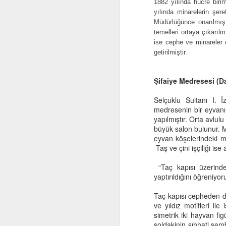
1882 yılında hücre biri
İs
yılında minarelerin şer
Müdürlüğünce onarılmış
S
temelleri ortaya çıkarıl
ise cephe ve minareler o
Şi
getirilmiştir.
ta
1-
Şifaiye Medresesi (D
ta
ve
J
Selçuklu Sultanı I. İ
Pa
medresenin bir eyvanı 
yapılmıştır. Orta avlu
büyük salon bulunur. M
ht
eyvan köşelerindeki ma
Taş ve çini işçiliği ise
G
“Taç kapısı üzerinde
Sâ
yaptırıldığını öğreniyor
G
ve
Taç kapısı cepheden da
ya
ve yıldız motifleri ile
dü
J
simetrik iki hayvan f
bu
soldakinin sıhhati sem