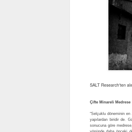
SALT Research'ten alın
Çifte Minareli Medrese
“Selçuklu döneminin en 
yapılardan biridir de. 
sonucuna göre medrese, a
yönünde daha önceki dö