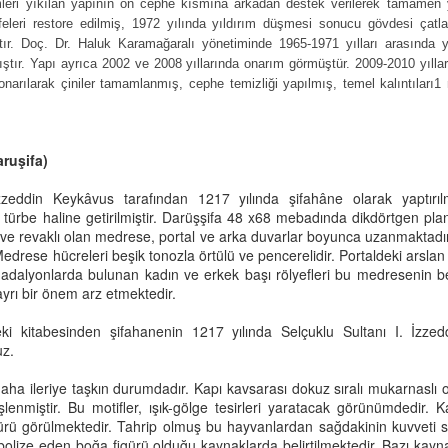
mleri yıkılan yapının ön cephe kısmına arkadan destek verilerek tamamen y
tanbul Üniversitesi, Abdülhamid Han Arşivi'nden alınmıştır.
efeleri restore edilmiş, 1972 yılında yıldırım düşmesi sonucu gövdesi çat
tır. Doç. Dr. Haluk Karamağaralı yönetiminde 1965-1971 yılları arasında 
IVAS´IN PARKLARI VE PAŞA FABRIKASI
mıştır. Yapı ayrıca 2002 ve 2008 yıllarında onarım görmüştür. 2009-2010 yıll
narılarak çiniler tamamlanmış, cephe temizliği yapılmış, temel kalıntıları1 
mdi herhalde, sayıları artmıştır. Bir zamanlar ( 1940 larda) Sivas´ta 4
ne park vardı, birde Paşa Fabrikası.
 Cıbırlar Parkı: Halen mevcut olan bu park, İstasyon caddesinin, sol
aruşifa)
rafından başlayıp, Tan Sineması ve Kale Camiine kadar uzanırdı. Sık
 yüksek boydaki ağaçların gölgelendirdiği bu parka, halk ´´Cıbırlar
Sivas Gök Medrese, Yıl 1939
UN
zzeddin Keykâvus tarafından 1217 yılında şifahâne olarak yaptırılm
rkı´´ derdi.
24
türbe haline getirilmiştir. Darüşşifa 48 x68 mebadında dikdörtgen plan
Sabahattin Ali'nin kendi objektifinden güzel bir resim.
lu ve revaklı olan medrese, portal ve arka duvarlar boyunca uzanmaktadı
edrese hücreleri beşik tonozla örtülü ve pencerelidir. Portaldeki arsl
tp://sanat.ykykultur.com.tr/sergiler/sehirlere-alisamadi
dalyonlarda bulunan kadın ve erkek başı rölyefleri bu medresenin belir
 ayrı bir önem arz etmektedir.
ök Medrese
ki kitabesinden şifahanenin 1217 yılında Selçuklu Sultanı I. İzze
hibiye Medresesi diye de bilinen yapı fîrûze renkli çinilerinden dolayı
uz.
ökmedrese adıyla tanınmaktadır. III. Gıyâseddin Keyhusrev devrinde
zir Fahreddin Ali b. Hüseyin Sâhib Ata tarafından 1271 yılında
ha ileriye taşkın durumdadır. Kapı kavsarası dokuz sıralı mukarnaslı 
ptırılmıştır. Medresenin Şâban 663 (Haziran 1265) tarihinde
 işlenmiştir. Bu motifler, ışık-gölge tesirleri yaratacak görünümdedir. 
zenlenen vakfiyesinin sûreti Vakıflar Genel Müdürlüğü Arşivi’nde
Sivas Kaleardı, Yıl 1939
UN
igürü görülmektedir. Tahrip olmuş bu hayvanlardan sağdakinin kuvveti 
lunmaktadır (Defter, nr. 592, s.
23
bolize eden boğa figürü olduğu kaynaklarda belirtilmektedir. Bazı kayna