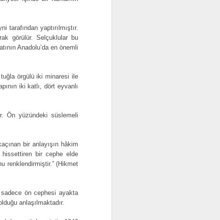
Sivas Taş Han, Yıl
JUN
28
1937
 tarafından yaptırılmıştır.
Resim Cambridge
rak görülür. Selçuklular bu
Üniversitesi'nden alınmıştır. Resim
natının Anadolu’da en önemli
Albert Eckstein'e aittir.
TAŞ HAN
uğla örgülü iki minaresi ile
nın iki katlı, dört eyvanlı
“İki katlı, tamamen kesme taştan
inşa edilmiş, ortası açık avlulu,
dikdörtgen planlı, üç girişi bulunan
ir. Ön yüzündeki süslemeli
bir handır. Doğu, güney ve kuzey
yanlarındaki girişler yuvarlak
kemerli ve demir kanatlıdır. Tabanı
blok taş döşemeli orta avluda,
kaçınan bir anlayışın hâkim
elips şeklinde taş bir havuz,
 hissettiren bir cephe elde
ortada zıt yönde çift başlı
nu renklendirmiştir.” (Hikmet
aslanların ağzından su akmaktadır.
n sadece ön cephesi ayakta
 olduğu anlaşılmaktadır.