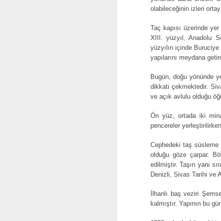
Sivas Eğri Köprü, Yıl
JUL
olabileceğinin izleri ortay
4
1939
Taç kapısı üzerinde yer
Sebahattin Ali'nin objektifinden.
XIII. yüzyıl, Anadolu S
Yapı Kredi Kültür Sanat'ın
yüzyılın içinde Buruciye
Şehirlere Alışamadı sergisinden
yapılarını meydana getirm
alınmıştır.
Bugün, doğu yönünde yer 
Eğri Köprü
dikkati çekmektedir. Siv
J
ve açık avlulu olduğu öğ
Sivas’ın güneydoğusunda, eski
Malatya yolu üzerinde ve şehir
İs
Ön yüz, ortada iki mina
merkezine 3 kmuzaklıkta
Kızılırmak üzerine inşa edilmiştir.
pencereler yerleştirilirke
Yazılı kaynaklarda Selçuklu
dönemine ait olduğu belirtilmiştir.
Cephedeki taş süsleme v
On sekiz gözlü olup gözleri teşkil
olduğu göze çarpar. Böy
eden kemerler sivridir. Uzunluğu
edilmiştir. Taşın yanı sı
179.60 m, eni 4.55 m’ olan köprü
Denizli, Sivas Tarihi ve 
halen araç trafiğine kapalı, yaya
trafiğine açık ve sağlam
İlhanlı baş veziri Şems
durumdadır.
kalmıştır. Yapının bu gün
J