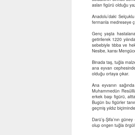
aslan figürü olduğu yazı
Anadolu’daki Selçuklu
fermanla medreseye çev
Genç yaşta hastalanan
getirilerek 1220 yılınd
sebebiyle tıbba ve he
Nesibe, karısı Mengücek
J
Binada taş, tuğla malze
ana eyvan cephesinde R
olduğu ortaya çıkar.
Si
Ana eyvanın sağında 
Muhammedün Resûlllâh”
Ka
erkek başı figürü, al
Bugün bu figürler tan
Şe
geçmiş yıldız biçiminde 
g
ge
Darü’ş-Şifa’nın güney 
at
olup ongen tuğla örgülü
J