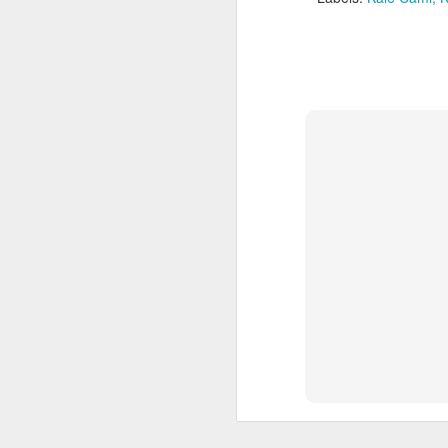
T
S
Se
ve
ve
et
J
Be
sü
gü
se
çö
iç
ön
J