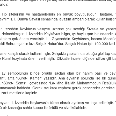
Sabahattin Ali'nin kamerasından harika bir resim.
lıdır.
 Tıp sitelerinin ve hastanelerinin en büyük boyutlusudur. Hastane, 1
rilmiş, I. Dünya Savaşı esnasında levazım ambarı olarak kullanılmıştır
 İzzeddin Keykâvus vasiyeti üzerine çok sevdiği Sivas’a ve yaptırd
a defnedilmiştir. I. İzzeddin Keykâvus bilgin, iyi huylu şair bir insandı
kimlere çok önem vermiştir. III. Gıyaseddin Keyhüsrev, hocası Mecdüd
li Behramşah’ın kızı Selçuk Hatun’dur. Selçuk Hatun için 100.000 kızıl alt
Yukarı Tekke'den Sivas Genel Görünüm
UN
me karışık olarak kullanılmıştır. Selçuklu yapılarında olduğu gibi taç ka
22
umi tezyinata önem verilmiştir. Dikkatle incelendiğinde stilize çift baş
SALT research'ten alınmıştır.
vas'ta Mezarlıklar
ay sembolünün içinde örgülü saçları olan bir hanım başı ve çevres
, altta “Sûret-i Kamer” yazılıdır. Ana eyvanın solunda ise bir gün
yserikapı Mezarlığı
tta “Sûret-i Şems” çevresinde “Lâ-İlâhe İllallâh Muhammedün Resûlullâ
ınmayacak haldedir. Gerek taç kapı cephesi gerek pencereler gerekse 
hir surlarının batı tarafında, surlara 200 m. Mesafedeydi. Burası
zarif motiflerle kaplıdır.
ünümüzdeki TCDD 4 İşletme binasının arka taraflarına denk düşen
niş bir alanı kaplayan tarihi bir mezarlıktı. 30 lu yılların sonuna kadar
eyvanı I. İzzeddin Keykavus’a türbe olarak ayrılmış ve inşa edilmiştir.
 yarışları 4 Eylül Stadyumu?nun bulunduğu yerde yapılırdı.
 bir kasnağa sahip kubbe ile örtülü ve sivri külahlıdır.
Sivas Eski Göğüs Hastanesi, Yıl 1920'ler
UN