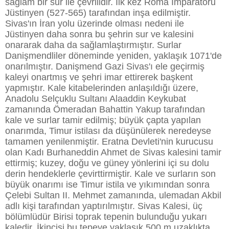
sağlam bir sur ile çevrilidir. İlk kez Roma İmparatoru
Jüstinyen (527-565) tarafından inşa edilmiştir.
Sivas'ın İran yolu üzerinde olması nedeni ile
Jüstinyen daha sonra bu şehrin sur ve kalesini
onararak daha da sağlamlaştırmıştır. Surlar
Danişmendliler döneminde yeniden, yaklaşık 1071'de
onarılmıştır. Danişmend Gazi Sivas'ı ele geçirmiş
kaleyi onartmış ve şehri imar ettirerek başkent
yapmıştır. Kale kitabelerinden anlaşıldığı üzere,
Anadolu Selçuklu Sultanı Alaaddin Keykubat
zamanında Ömeradan Bahattin Yakup tarafından
kale ve surlar tamir edilmiş; büyük çapta yapılan
onarımda, Timur istilası da düşünülerek neredeyse
tamamen yenilenmiştir. Eratna Devleti'nin kurucusu
olan Kadı Burhaneddin Ahmet de Sivas kalesini tamir
ettirmiş; kuzey, doğu ve güney yönlerini içi su dolu
derin hendeklerle çevirttirmiştir. Kale ve surların son
büyük onarımı ise Timur istila ve yıkımından sonra
Çelebi Sultan II. Mehmet zamanında, ulemadan Akbil
adlı kişi tarafından yaptırılmıştır. Sivas Kalesi, üç
bölümlüdür Birisi toprak tepenin bulunduğu yukarı
kaledir. İkincisi bu tepeye yaklaşık 500 m uzaklıkta,