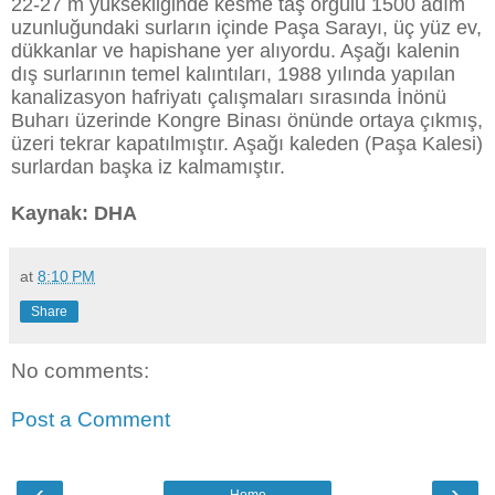
22-27 m yüksekliğinde kesme taş örgülü 1500 adım
uzunluğundaki surların içinde Paşa Sarayı, üç yüz ev,
dükkanlar ve hapishane yer alıyordu. Aşağı kalenin
dış surlarının temel kalıntıları, 1988 yılında yapılan
kanalizasyon hafriyatı çalışmaları sırasında İnönü
Buharı üzerinde Kongre Binası önünde ortaya çıkmış,
üzeri tekrar kapatılmıştır. Aşağı kaleden (Paşa Kalesi)
surlardan başka iz kalmamıştır.
Kaynak: DHA
at
8:10 PM
Share
No comments:
Post a Comment
‹
›