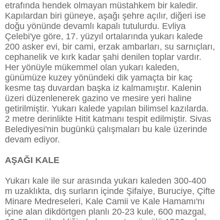
etrafında hendek olmayan müstahkem bir kaledir.
Kapılardan biri güneye, aşağı şehre açılır, diğeri ise
doğu yönünde devamlı kapalı tutulurdu. Evliya
Çelebi'ye göre, 17. yüzyıl ortalarında yukarı kalede
200 asker evi, bir cami, erzak ambarları, su sarnıçları,
cephanelik ve kırk kadar şahi denilen toplar vardır.
Her yönüyle mükemmel olan yukarı kaleden,
günümüze kuzey yönündeki dik yamaçta bir kaç
kesme taş duvardan başka iz kalmamıştır. Kalenin
üzeri düzenlenerek gazino ve mesire yeri haline
getirilmiştir. Yukarı kalede yapılan bilimsel kazılarda.
2 metre derinlikte Hitit katmanı tespit edilmiştir. Sivas
Belediyesi'nin bugünkü çalışmaları bu kale üzerinde
devam ediyor.
AŞAĞI KALE
Yukarı kale ile sur arasında yukarı kaleden 300-400
m uzaklıkta, dış surların içinde Şifaiye, Buruciye, Çifte
Minare Medreseleri, Kale Camii ve Kale Hamamı'nı
içine alan dikdörtgen planlı 20-23 kule, 600 mazgal,