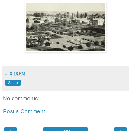
at
9:19 PM
Share
No comments:
Post a Comment
‹
›