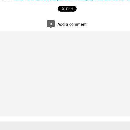
Taç kapısı üzerinde yer alan kitabesine göre 1271 yılınd
Sahip Şemseddin Muhammed Cüveyni tarafından yaptırılm
yüzyıl, Anadolu Selçuklu döneminde imar faaliyetleri ve 
hayatının önemli devresi olarak görülür.
0
Add a comment