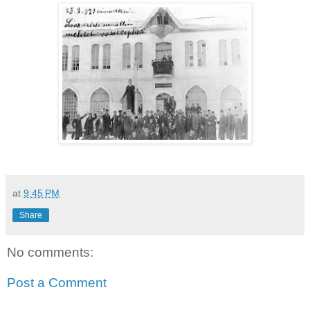
at
9:45 PM
Share
No comments:
Post a Comment