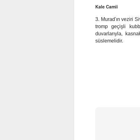
Kale Camii
3. Murad'ın veziri S
tromp geçişli kub
duvarlarıyla, kasn
süslemelidir.