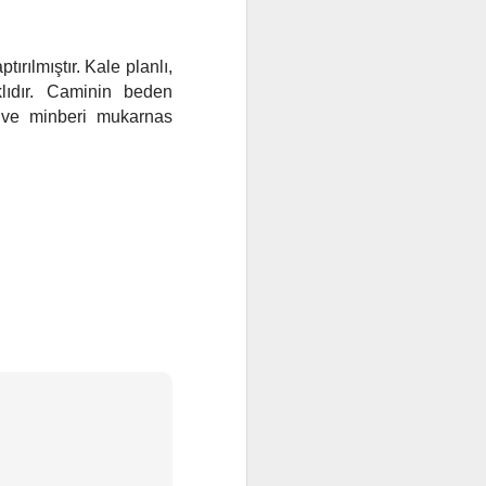
a Vezir
ıştır. XIII.
kültür
rılmıştır. Kale planlı,
lıdır. Caminin beden
ı ve minberi mukarnas