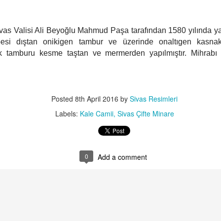
Taç kapısı üzerinde yer alan kitabesine göre 1271 yılınd
Sahip Şemseddin Muhammed Cüveyni tarafından yaptırılm
yüzyıl, Anadolu Selçuklu döneminde imar faaliyetleri ve 
ivas Valisi Ali Beyoğlu Mahmud Paşa tarafından 1580 yılında yaptı
hayatının önemli devresi olarak görülür.
besi dıştan onikigen tambur ve üzerinde onaltıgen kasnak
ak tamburu kesme taştan ve mermerden yapılmıştır. Mihrab
Posted
8th April 2016
by
Sivas Resimleri
Labels:
Kale Camii
Sivas Çifte Minare
0
Add a comment