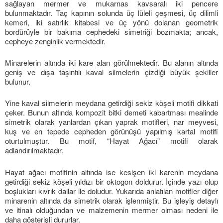
sağlayan mermer ve mukarnas kavsaralı iki pencere
bulunmaktadır. Taç kapının solunda üç lüleli çeşmesi, üç dilimli
kemeri, iki satırlık kitabesi ve üç yönü dolanan geometrik
bordürüyle bir bakıma cephedeki simetriği bozmakta; ancak,
cepheye zenginlik vermektedir.
Minarelerin altında iki kare alan görülmektedir. Bu alanın altında
geniş ve dışa taşıntılı kaval silmelerin çizdiği büyük şekiller
bulunur.
Yine kaval silmelerin meydana getirdiği sekiz köşeli motifi dikkati
çeker. Bunun altında kompozit bitki demeti kabartması mealinde
simetrik olarak yanlardan çıkan yaprak motifleri, nar meyvesi,
kuş ve en tepede cepheden görünüşü yapılmış kartal motifi
oturtulmuştur. Bu motif, “Hayat Ağacı” motifi olarak
adlandırılmaktadır.
Hayat ağacı motifinin altında ise kesişen iki karenin meydana
getirdiği sekiz köşeli yıldızı bir oktogon doldurur. İçinde yazı olup
boşlukları kıvrık dallar ile doludur. Yukarıda anlatılan motifler diğer
minarenin altında da simetrik olarak işlenmiştir. Bu işleyiş detaylı
ve itinalı olduğundan ve malzemenin mermer olması nedeni ile
daha gösterişli dururlar.