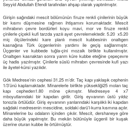
Seyyid Abdullah Efendi tarafından ahşap olarak yaptırılmıştır.
Girişin sağındaki mescit bölümünün firuze renkli çinilerinin büyük
bir kısmı düşmesine rağmen ihtişamını korumaktadır. Mescit
mihrabının çevre bordürleri koyu mavi, mor ve firuze renkli
çinilerle çiçekli kufi tarzda yazılı ayet çevrelemektedir. 5.20 x5.20
miç ölçülerindeki kare planlı mescit kubbesinin onaltıgen
kasnağına Türk üçgenlerinin yardımı ile geçiş sağlanmıştır.
Üçgenler ve kubbede tuğla-çini mozaik birlikte kullanılmıştır.
Onaltıgen kasnaktan sonra yarım küre kubbe eteğine çepeçevre
üç hadis yazılmıştır. Çinilerle süslü mihrabın çevresinde kufi yazı
ile âyetel-kürsi yazılıdır.
Gök Medrese’nin cephesi 31.25 m’dir. Taç kapı yaklaşık cephenin
1/3’ünü kaplamaktadır. Minarelerle birlikte yüksekliği25 molan taç
kapı cepheden1.80 möne çıkmıştır. Medreseye 4 x7
mboyutlarındaki bir kapıdan girilir. Giriş eyvanının üstü yıldız
tonozla örtülüdür. Giriş eyvanının yanlarındaki karşılıklı iki kapıdan
sağdaki medresenin mescidine, soldaki darü’l-kurra kısmına açılır.
Minarelerine bu odaların içinden çıkılır. Mescit, dershaneye göre
daha büyük yapılmıştır. Bu mekân bütünüyle üçgenli bir kuşak
üzerine oturan kubbe ile örtülmüştür.