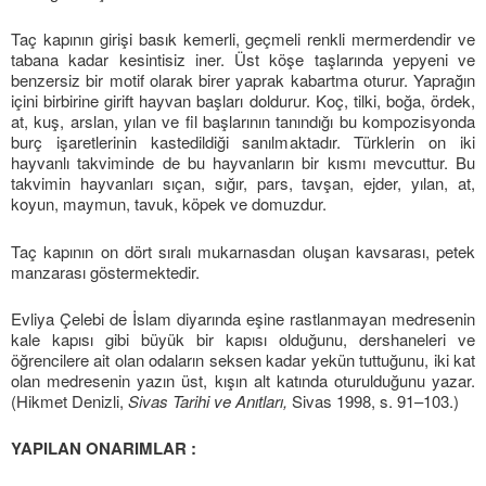
Taç kapının girişi basık kemerli, geçmeli renkli mermerdendir ve
tabana kadar kesintisiz iner. Üst köşe taşlarında yepyeni ve
benzersiz bir motif olarak birer yaprak kabartma oturur. Yaprağın
içini birbirine girift hayvan başları doldurur. Koç, tilki, boğa, ördek,
at, kuş, arslan, yılan ve fil başlarının tanındığı bu kompozisyonda
burç işaretlerinin kastedildiği sanılmaktadır. Türklerin on iki
hayvanlı takviminde de bu hayvanların bir kısmı mevcuttur. Bu
takvimin hayvanları sıçan, sığır, pars, tavşan, ejder, yılan, at,
koyun, maymun, tavuk, köpek ve domuzdur.
Taç kapının on dört sıralı mukarnasdan oluşan kavsarası, petek
manzarası göstermektedir.
Evliya Çelebi de İslam diyarında eşine rastlanmayan medresenin
kale kapısı gibi büyük bir kapısı olduğunu, dershaneleri ve
öğrencilere ait olan odaların seksen kadar yekün tuttuğunu, iki kat
olan medresenin yazın üst, kışın alt katında oturulduğunu yazar.
(Hikmet Denizli,
Sivas Tarihi ve Anıtları,
Sivas 1998, s. 91–103.)
YAPILAN ONARIMLAR :