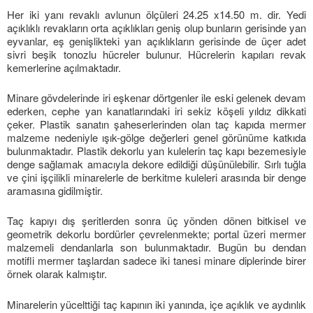
Her iki yanı revaklı avlunun ölçüleri 24.25 x14.50 m. dir. Yedi
açıklıklı revakların orta açıklıkları geniş olup bunların gerisinde yan
eyvanlar, eş genişlikteki yan açıklıkların gerisinde de üçer adet
sivri beşik tonozlu hücreler bulunur. Hücrelerin kapıları revak
kemerlerine açılmaktadır.
Minare gövdelerinde iri eşkenar dörtgenler ile eski gelenek devam
ederken, cephe yan kanatlarındaki iri sekiz köşeli yıldız dikkati
çeker. Plastik sanatın şaheserlerinden olan taç kapıda mermer
malzeme nedeniyle ışık-gölge değerleri genel görünüme katkıda
bulunmaktadır. Plastik dekorlu yan kulelerin taç kapı bezemesiyle
denge sağlamak amacıyla dekore edildiği düşünülebilir. Sırlı tuğla
ve çini işçilikli minarelerle de berkitme kuleleri arasında bir denge
aramasına gidilmiştir.
Taç kapıyı dış şeritlerden sonra üç yönden dönen bitkisel ve
geometrik dekorlu bordürler çevrelenmekte; portal üzeri mermer
malzemeli dendanlarla son bulunmaktadır. Bugün bu dendan
motifli mermer taşlardan sadece iki tanesi minare diplerinde birer
örnek olarak kalmıştır.
Minarelerin yücelttiği taç kapının iki yanında, içe açıklık ve aydınlık