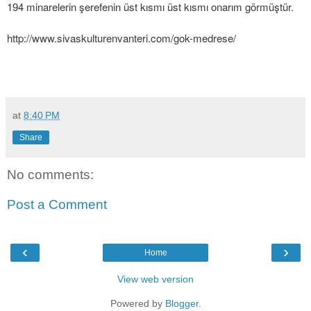
194 minarelerin şerefenin üst kısmı üst kısmı onarım görmüştür.
http://www.sivaskulturenvanteri.com/gok-medrese/
at
8:40 PM
Share
No comments:
Post a Comment
‹
›
Home
View web version
Powered by
Blogger
.